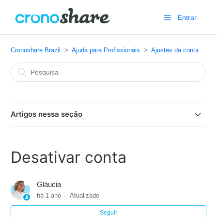
Entrar
Cronoshare Brazil
Ajuda para Profissionais
Ajustes da conta
Artigos nessa seção
Reative sua conta em Cronoshare!
Desativar conta
Não consigo entrar na minha conta
Gláucia
Recuperar senha
há 1 ano
Atualizado
Alterar Senha
Seguir