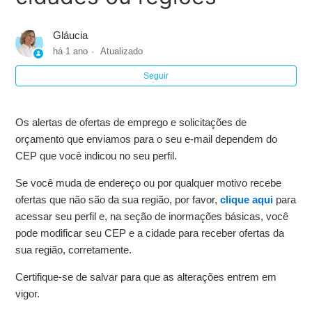
Desejo alterar o e-mail em que as ofertas chegam para
mim
Gláucia
há 1 ano
Atualizado
Recebo muitos e-mails por dia, de Cronoshare, posso
receber menos?
Seguir
Não recebo as ofertas de trabalho em meu e-mail
Os alertas de ofertas de emprego e solicitações de
orçamento que enviamos para o seu e-mail dependem do
Recebo ofertas de trabalho que não são da minha
CEP que você indicou no seu perfil.
especialidade. Como posso receber, apenas, as que me
interessam?
Se você muda de endereço ou por qualquer motivo recebe
ofertas que não são da sua região, por favor,
clique aqui
para
Não quero receber notícias nem boletins da Cronoshare
acessar seu perfil e, na seção de inormações básicas, você
(apenas novas ofertas)
pode modificar seu CEP e a cidade para receber ofertas da
sua região, corretamente.
Quero receber alertas de trabalhos de outras cidades ou
regiões
Certifique-se de salvar para que as alterações entrem em
vigor.