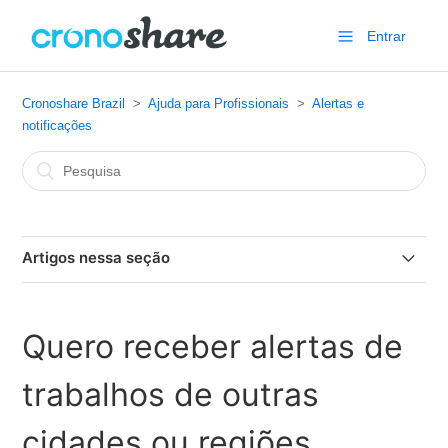
Entrar
Cronoshare Brazil
Ajuda para Profissionais
Alertas e
notificações
Artigos nessa seção
Minhas notificações de novos trabalhos estão chegando
em minha caixa de Spam, Lixo eletrônico e Promoções. O
Quero receber alertas de
que devo fazer?
trabalhos de outras
Habilitar notificações push para novos alertas de trabalho
cidades ou regiões