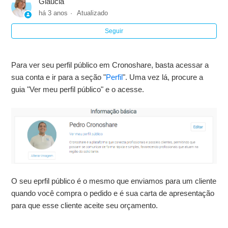
Gláucia
Editar imagens em sua galeria
há 3 anos
Atualizado
Seguir
Editar a localização (CEP, cidade e região de atendimento)
Editar minha foto de perfil ou logotipo
Para ver seu perfil público em Cronoshare, basta acessar a
sua conta e ir para a seção "
Perfil
". Uma vez lá, procure a
Editar profissão (habilidades)
guia "Ver meu perfil público" e o acesse.
Editar informações básicas (nome, descrição, etc.)
O que são os selos de confiança para profissionais?
Vantagens de ter um bom perfil em Cronoshare
O seu eprfil público é o mesmo que enviamos para um cliente
Exibir mais
quando você compra o pedido e é sua carta de apresentação
para que esse cliente aceite seu orçamento.