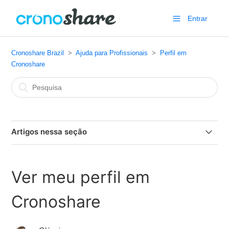
Entrar
Cronoshare Brazil
Ajuda para Profissionais
Perfil em
Cronoshare
Artigos nessa seção
Como aparecer na lista de profissionais de Cronoshare?
Ver meu perfil em
Como inserir o selo em Wordpress ou Wix?
Cronoshare
Documentação e licenças para profissionais