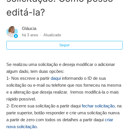
Entraram em contato comigo um ou vários profissionais
através da Cronoshare. Devo fazer algo mais?
editá-la?
Escolhi um profissional da Cronoshare. Como lhes aviso?
Gláucia
há 3 anos
Atualizado
Quero cancelar ou fechar minha solicitação. Como posso
fazê-lo?
Seguir
Escolhi um profissional fora da Cronoshare. Como aviso
Se realizou uma solicitação e deseja modificar o adicionar
vocês?
algum dado, tem duas opcões:
1- Nos escreve a partir
daqui
informando o ID de sua
Conselhos de segurança na escolha do profissional
solicitação ou e-mail ou telefone que nos forneceu na mesma
Cronoshare
e a alteração que deseja realizar. Iremos modificá-la o mais
rápido possível.
Como e quanto pago ao profissional?
2- Encerre sua solicitação a partir daqui
fechar solicitação
, na
parte superior, botão responder e crie uma solicitação nueva
O quê posso fazer se não estou de acordo com o serviço
a partir de zero com todos os detalhes a partir daqui
criar
prestado?
nova solicitação
.