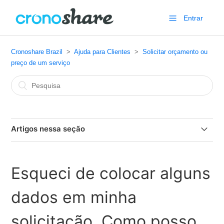
Entrar
Cronoshare Brazil
Ajuda para Clientes
Solicitar orçamento ou
preço de um serviço
Artigos nessa seção
Publiquei uma solicitação de orçamento em Cronoshare, e
agora?
Esqueci de colocar alguns
Esqueci de colocar alguns dados em minha solicitação.
dados em minha
Como posso editá-la?
solicitação. Como posso