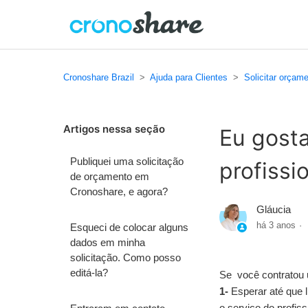
Cronoshare Brazil
Ajuda para Clientes
Solicitar orçam
Artigos nessa seção
Eu gosta
Publiquei uma solicitação
profissi
de orçamento em
Cronoshare, e agora?
Gláucia
há 3 anos
Esqueci de colocar alguns
dados em minha
solicitação. Como posso
editá-la?
Se você contratou u
1-
Esperar até que 
o serviço do profiss