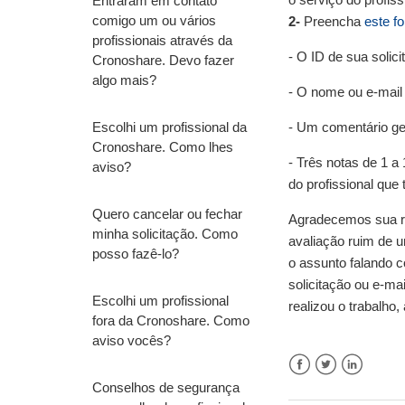
Entraram em contato
comigo um ou vários
2-
Preencha
este f
profissionais através da
- O ID de sua solic
Cronoshare. Devo fazer
algo mais?
- O nome ou e-mail 
Escolhi um profissional da
- Um comentário ger
Cronoshare. Como lhes
- Três notas de 1 a
aviso?
do profissional que 
Quero cancelar ou fechar
Agradecemos sua re
minha solicitação. Como
avaliação ruim de u
posso fazê-lo?
o assunto falando c
solicitação ou e-ma
Escolhi um profissional
realizou o trabalh
fora da Cronoshare. Como
aviso vocês?
Facebook
Twitter
LinkedIn
Conselhos de segurança