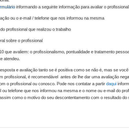
ormulário
informando a seguinte informação para avaliar o profissional
itação ou o e-mail / telefone que nos informou na mesma
do profissional que realizou o trabalho
al sobre o profissional
 10 que avaliem: o profissionalismo, pontualidade e tratamento pesso
te atendeu.
sposta e avaliação tanto se é positiva como se não é, mas se voc
m profissional, é recomendável antes de lhe dar uma avaliação negat
om o profissional ou conosco. Pode nos contatar a partir
daqui
infor
il ou telefone que nos informou na mesma e o nome ou e-mail do prof
o, assim como o motivo do seu descontentamento com o resultado do 