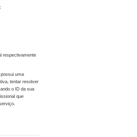
:
al respectivamente
ê possui uma
iva, tentar resolver
mando o ID da sua
issional que
serviço.