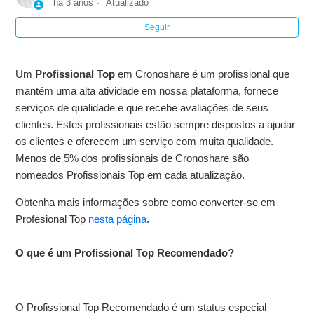
há 3 anos
Atualizado
Seguir
Como os clientes sabem que sou um Profissional Top?
Quantos Profissionais são Top em Cronoshare? Existe um
Um
Profissional Top
em Cronoshare é um profissional que
limite?
mantém uma alta atividade em nossa plataforma, fornece
serviços de qualidade e que recebe avaliações de seus
Acredito que tenho as qualificações para ser Profissional
clientes. Estes profissionais estão sempre dispostos a ajudar
Top. Por que não sou?
os clientes e oferecem um serviço com muita qualidade.
Menos de 5% dos profissionais de Cronoshare são
Como sei o quanto falta para me converter em um
nomeados Profissionais Top em cada atualização.
Profissional Top?
Obtenha mais informações sobre como converter-se em
Profesional Top
nesta página
.
Posso pagar para ser Profissional Top?
O que é um Profissional Top Recomendado?
O Profissional Top Recomendado é um status especial