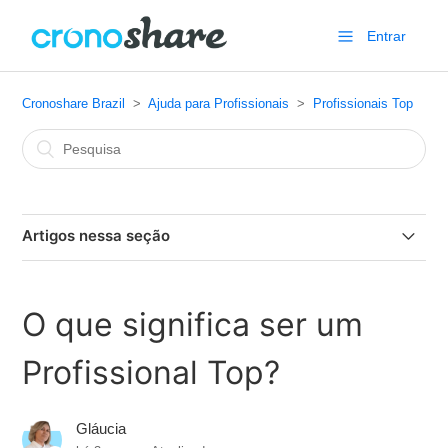
Entrar
Cronoshare Brazil
Ajuda para Profissionais
Profissionais Top
Artigos nessa seção
O que significa ser um Profissional Top?
O que significa ser um
Como posso me tornar um Profissional Top?
Profissional Top?
Benefícios de ser um Profissional Top
Gláucia
Duração do status de Profissional Top