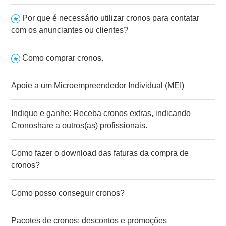
Por que é necessário utilizar cronos para contatar
com os anunciantes ou clientes?
Como comprar cronos.
Apoie a um Microempreendedor Individual (MEI)
Indique e ganhe: Receba cronos extras, indicando
Cronoshare a outros(as) profissionais.
Como fazer o download das faturas da compra de
cronos?
Como posso conseguir cronos?
Pacotes de cronos: descontos e promoções