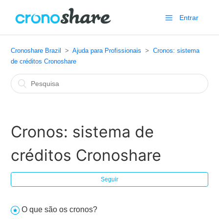
Entrar
Cronoshare Brazil
Ajuda para Profissionais
Cronos: sistema
de créditos Cronoshare
Cronos: sistema de
créditos Cronoshare
Seguir
O que são os cronos?