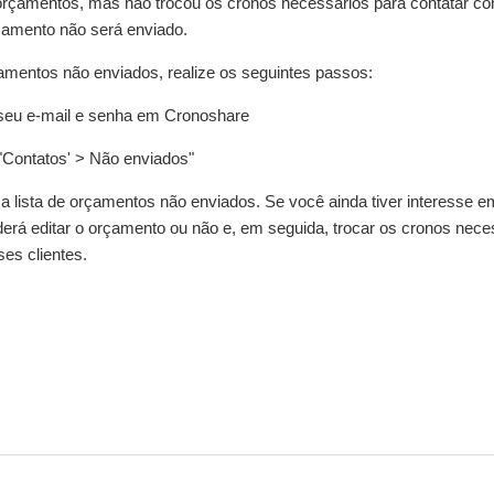
rçamentos, mas não trocou os cronos necessários para contatar co
rçamento não será enviado.
amentos não enviados, realize os seguintes passos:
 seu e-mail e senha em Cronoshare
"Contatos' > Não enviados"
a lista de orçamentos não enviados. Se você ainda tiver interesse e
erá editar o orçamento ou não e, em seguida, trocar os cronos neces
es clientes.