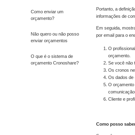
Portanto, a definiçã
Como enviar um
informações de cont
orçamento?
Em seguida, mostram
Não quero ou não posso
por email para o end
enviar orçamentos
O profissiona
orçamento.
O que é o sistema de
orçamento Cronoshare?
Se você não t
Os cronos nec
Os dados de c
O orçamento q
comunicação 
Cliente e pro
Como posso saber