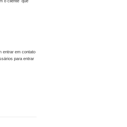
m o cliente que
m entrar em contato
sários para entrar