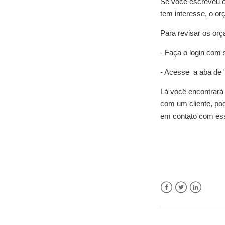
Se você escreveu o
tem interesse, o o
Para revisar os orç
- Faça o login com
- Acesse a aba de 
Lá você encontrará 
com um cliente, pod
em contato com ess
Facebook
Twitter
LinkedIn