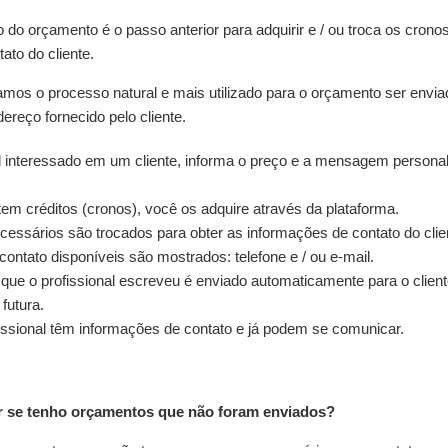
o do orçamento é o passo anterior para adquirir e / ou troca os crono
ato do cliente.
os o processo natural e mais utilizado para o orçamento ser enviad
ereço fornecido pelo cliente.
l interessado em um cliente, informa o preço e a mensagem persona
em créditos (cronos), você os adquire através da plataforma.
essários são trocados para obter as informações de contato do clie
ontato disponíveis são mostrados: telefone e / ou e-mail.
ue o profissional escreveu é enviado automaticamente para o client
futura.
fissional têm informações de contato e já podem se comunicar.
 se tenho orçamentos que não foram enviados?