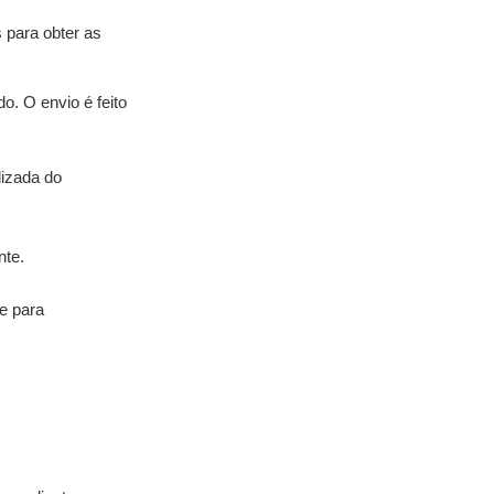
s para obter as
o. O envio é feito
lizada do
nte.
e para